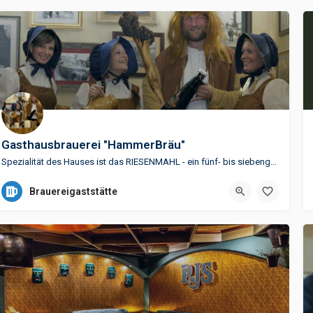
Gasthausbrauerei "HammerBräu"
Spezialität des Hauses ist das RIESENMAHL - ein fünf- bis siebengängiges rustikales Menü. Oft gesellt sich…
+49 (0)3525 530-930
Brauereigaststätte
Bahnhofstraße 42, 01587 Riesa, Deutschland