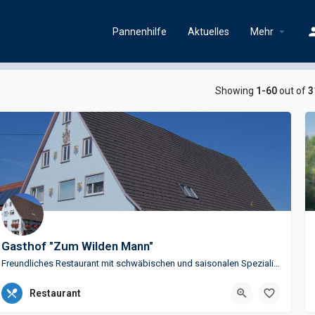
Pannenhilfe
Aktuelles
Mehr
Showing
1-60
out of
3
Gasthof "Zum Wilden Mann"
Freundliches Restaurant mit schwäbischen und saisonalen SpezialitätenAngebote- regionale und saisonale…
+49 (0)7404 404
Restaurant
Herrenzimmernerstr. 4, 78662 Bösingen, Deutschland