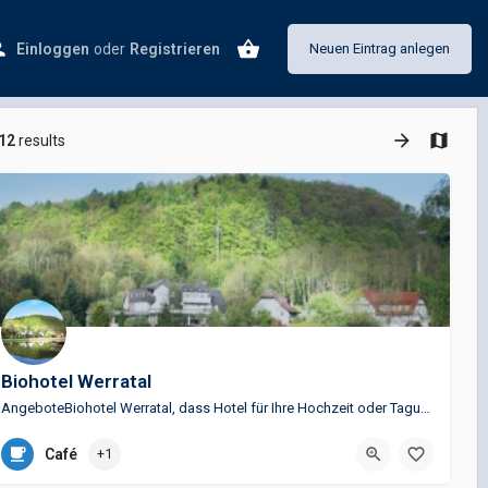
Einloggen
oder
Registrieren
Neuen Eintrag anlegen
12
results
Biohotel Werratal
AngeboteBiohotel Werratal, dass Hotel für Ihre Hochzeit oder Tagung zwischen Kassel und Göttingen Leckeres…
05541 9980
Café
+1
Buschweg 40, 34346 Hann. Münden, Deutschland