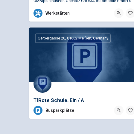
OMNIplus BusPort Oschatz GRUMA Automobile GmbH Service Busspezifische Reparaturen für die Marken…
+49 3435 9035-110
Nossener Str. 7, Oschatz,
Werkstätten
Gerbergasse 20, 01662 Meißen, Germany
T]Rote Schule, Ein / A
Busparkplätze