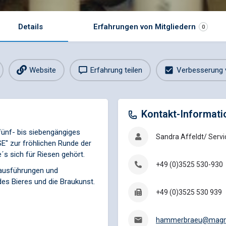
Details
Erfahrungen von Mitgliedern
0
Website
Erfahrung teilen
Verbesserung 
Kontakt-Informati
fünf- bis siebengängiges
Sandra Affeldt/ Servic
SE" zur fröhlichen Runde der
´s sich für Riesen gehört.
+49 (0)3525 530-930
hausführungen und
des Bieres und die Braukunst.
+49 (0)3525 530 939
hammerbraeu@magne