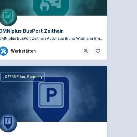
OMNIplus BusPort Zeithain
OMNIplus BusPort Zeithain Autohaus Bruno Widmann GmbH Service Busspezifische Reparaturen für die…
+49 3525 6205-0
Teninger Str. 11, Zeithain,
Werkstätten
, 04758 Erlau, Germany