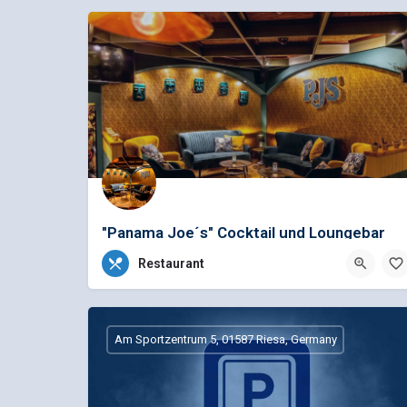
"Panama Joe´s" Cocktail und Loungebar
+49 (0)3525 530 920
Restaurant
Bahnhofstraße 42, 01587 Riesa, Deutschland
Am Sportzentrum 5, 01587 Riesa, Germany