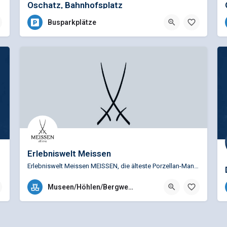
Oschatz, Bahnhofsplatz
Busparkplätze
Erlebniswelt Meissen
Erlebniswelt Meissen MEISSEN, die älteste Porzellan-Manufaktur Europas, schöpft aus einer über 300-jährigen…
+49 (0)3521 468-208
Museen/Höhlen/Bergwerke
Talstr. 9, 01662 Meißen, Deutschland