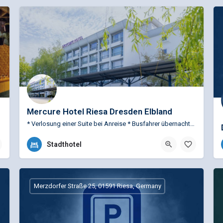
Mercure Hotel Riesa Dresden Elbland
* Verlosung einer Suite bei Anreise * Busfahrer übernachten kostenfrei * Begrüßungsgetränk bei…
+49 (0)3525 709 0
Stadthotel
Bahnhofstraße 40, 01587 Riesa, Deutschland
Merzdorfer Straße 25, 01591 Riesa, Germany