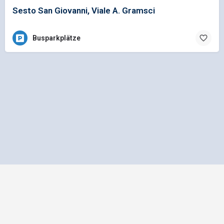
Sesto San Giovanni, Viale A. Gramsci
Busparkplätze
Impressum
Datenschutz
Allgemeine Geschäftsbedingungen
Preisliste für Einträge
Mediadaten und Anzeigenpreisliste