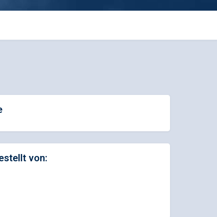
e
estellt von: