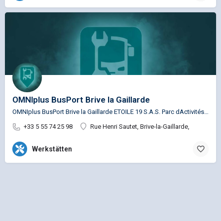
OMNIplus BusPort Brive la Gaillarde
OMNIplus BusPort Brive la Gaillarde ETOILE 19 S.A.S. Parc dActivités Brive Ouest Service …
+33 5 55 74 25 98
Rue Henri Sautet, Brive-la-Gaillarde,
Werkstätten