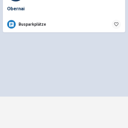
Obernai
Busparkplätze
Impressum
Datenschutz
Allgemeine Geschäftsbedingungen
Preisliste für Einträge
Mediadaten und Anzeigenpreisliste