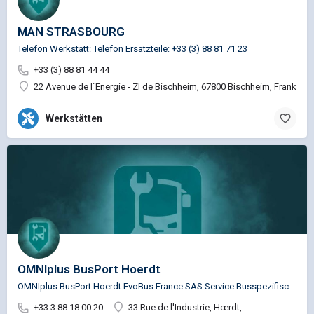
MAN STRASBOURG
Telefon Werkstatt: Telefon Ersatzteile: +33 (3) 88 81 71 23
+33 (3) 88 81 44 44
22 Avenue de l´Energie - ZI de Bischheim, 67800 Bischheim, Frankreic
Werkstätten
OMNIplus BusPort Hoerdt
OMNIplus BusPort Hoerdt EvoBus France SAS Service Busspezifische Reparaturen für die Marken…
+33 3 88 18 00 20
33 Rue de l'Industrie, Hœrdt,