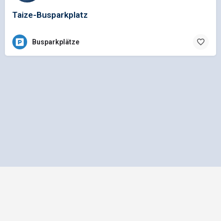
Taize-Busparkplatz
Busparkplätze
Impressum
Datenschutz
Allgemeine Geschäftsbedingungen
Preisliste für Einträge
Mediadaten und Anzeigenpreisliste