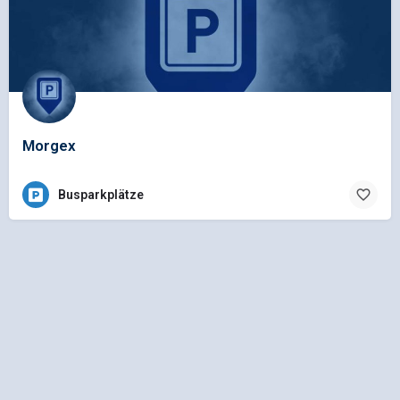
Morgex
Busparkplätze