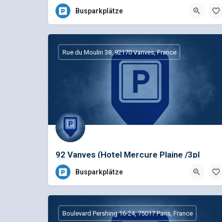
Busparkplätze
Rue du Moulin 38, 92170 Vanves, France
92 Vanves (Hotel Mercure Plaine /3pl
Busparkplätze
Boulevard Pershing 16-24, 75017 Paris, France