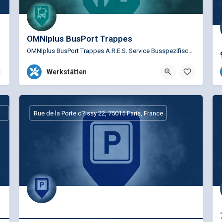
OMNIplus BusPort Trappes
OMNIplus BusPort Trappes A.R.E.S. Service Busspezifische Reparaturen für die Marken Mercedes-Benz…
+33 1 30 13 95 95
Werkstätten
2 Rue Albert Einstein, Trappes,
Rue de la Porte d?Issy 22, 75015 Paris, France