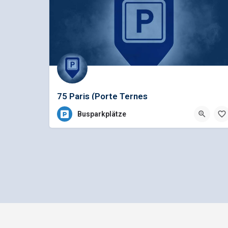
75 Paris (Porte Ternes
(Pershing)/37pl/LS/Pass
Busparkplätze
Impressum
Datenschutz
bus1.d