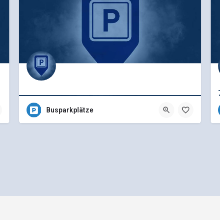
Busparkplätze
Allgemeine Geschäftsbedingungen
Preisliste für Einträge
e - Ein Projekt der
gbk - Gütegemeinschaft Buskomfort e.V.
|
Betreuung durch Telutio