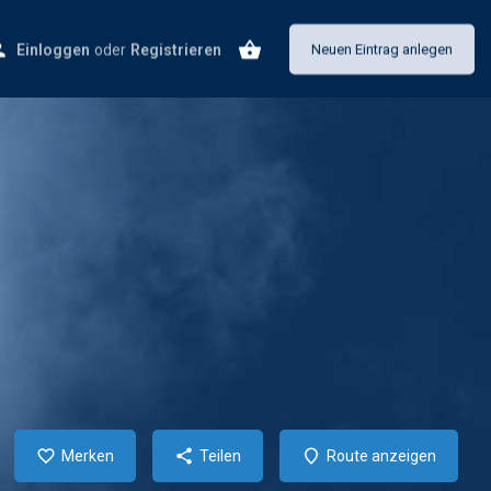
Einloggen
oder
Registrieren
Neuen Eintrag anlegen
Merken
Teilen
Route anzeigen