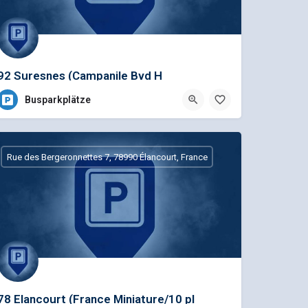
92 Suresnes (Campanile Bvd H
Sellier/Toléré/2pl
Busparkplätze
Rue des Bergeronnettes 7, 78990 Élancourt, France
78 Elancourt (France Miniature/10 pl