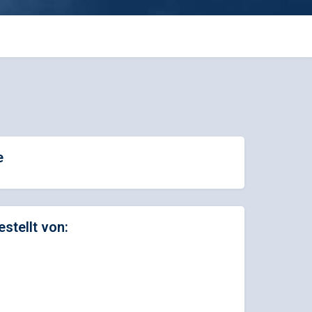
e
estellt von: