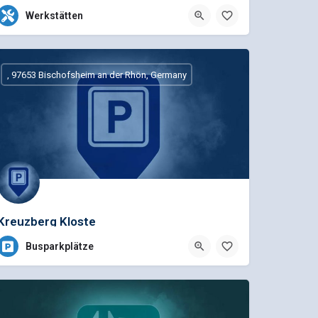
+49 (9771) 6156-0
Werkstätten
Saalestraße 10, 97616 Bad Neustadt / Saale, Deutschland
, 97653 Bischofsheim an der Rhön, Germany
Kreuzberg Kloste
Busparkplätze