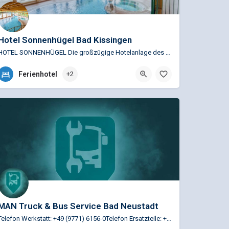
Hotel Sonnenhügel Bad Kissingen
HOTEL SONNENHÜGEL Die großzügige Hotelanlage des Hotel Sonnenhügel liegt am Ortsrand Bad Kissingens mitten…
+49 (0)971 83-4877
Ferienhotel
+2
Burgstr. 15, 97688 Bad Kissingen, Deutschland
MAN Truck & Bus Service Bad Neustadt
Telefon Werkstatt: +49 (9771) 6156-0Telefon Ersatzteile: +49 (9771) 6156-30