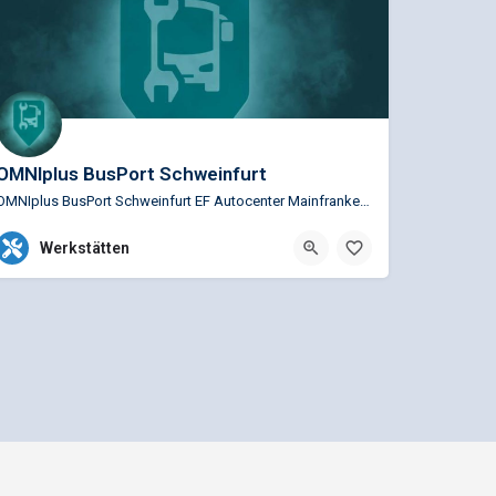
OMNIplus BusPort Schweinfurt
OMNIplus BusPort Schweinfurt EF Autocenter Mainfranken GmbH Service Busspezifische Reparaturen für…
+49 9721 934 0
Helsinkistraße 1, Schweinfurt,
Werkstätten
Mediadaten und Anzeigenpreisliste
n GmbH