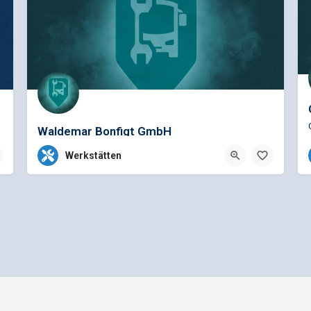
Waldemar Bonfigt GmbH
0049 972190091
Werkstätten
Goethestraße 6, Bergrheinfeld, Deutschland
Allgemeine Geschäftsbedingungen
Preisliste für Einträge
e - Ein Projekt der
gbk - Gütegemeinschaft Buskomfort e.V.
|
Betreuung durch Telutio