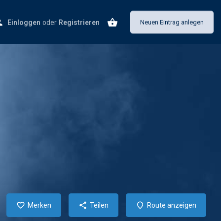
Einloggen
oder
Registrieren
Neuen Eintrag anlegen
Merken
Teilen
Route anzeigen