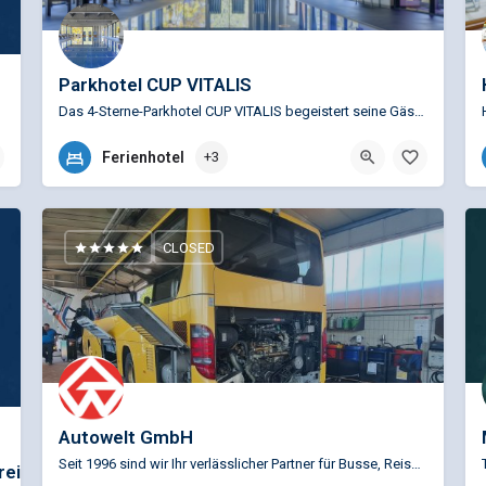
Parkhotel CUP VITALIS
Das 4-Sterne-Parkhotel CUP VITALIS begeistert seine Gäste mit moderner Ausstattung, umfangreichem SPA &…
+49 (0)971 7000
Ferienhotel
+3
Menzelstraße 19, 97688 Bad Kissingen, Deutschland
CLOSED
Autowelt GmbH
Seit 1996 sind wir Ihr verlässlicher Partner für Busse, Reise- und Linienfahrzeuge aller Hersteller. Auf…
rei