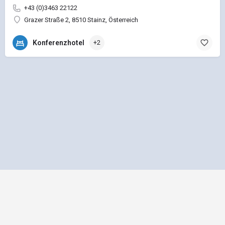
+43 (0)3463 22122
Grazer Straße 2, 8510 Stainz, Österreich
Konferenzhotel
+2
Impressum
Datenschutz
Allgemeine Geschäftsbedingungen
Preisliste für Einträge
Mediadaten und Anzeigenpreisliste