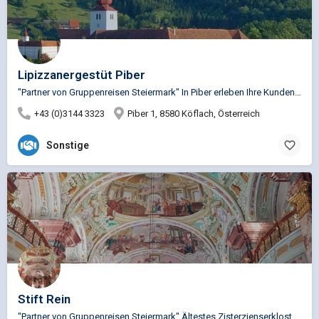
Lipizzanergestüt Piber
"Partner von Gruppenreisen Steiermark" In Piber erleben Ihre Kunden die älteste Kulturpferderasse Europas…
+43 (0)3144 3323
Piber 1, 8580 Köflach, Österreich
Sonstige
Stift Rein
"Partner von Gruppenreisen Steiermark" Ältestes Zisterzienserkloster der Welt – seit 1129. Nur 15 km…