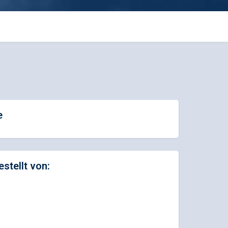
e
estellt von: