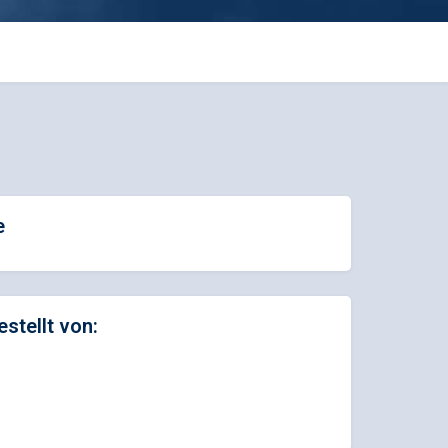
e
estellt von: