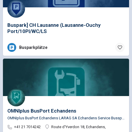
Buspark] CH Lausanne (Lausanne-Ouchy
Port/10Pl/WC/LS
Busparkplätze
OMNIplus BusPort Echandens
OMNIplus BusPort Echandens LARAG SA Echandens Service Busspezifische Reparaturen für die Marken…
+41 21 7014242
Route d'Yverdon 18, Echandens,