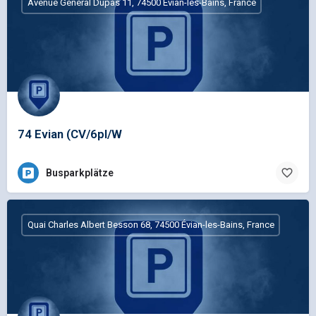
Avenue Général Dupas 11, 74500 Évian-les-Bains, France
74 Evian (CV/6pl/W
Busparkplätze
Quai Charles Albert Besson 68, 74500 Évian-les-Bains, France