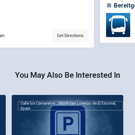
Bereitg
ain
Get Directions
You May Also Be Interested In
Calle los Camareros , 28209 San Lorenzo de El Escorial,
Spain