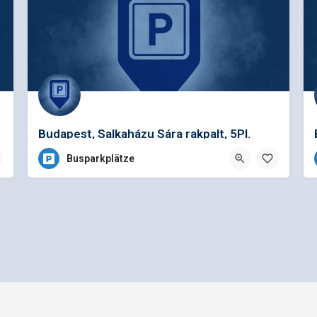
Budapest, Salkaházu Sára rakpalt, 5Pl.
Busparkplätze
Allgemeine Geschäftsbedingungen
Preisliste für Einträge
e - Ein Projekt der
gbk - Gütegemeinschaft Buskomfort e.V.
|
Betreuung durch Telutio