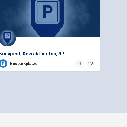
Budapest, Kézraktár utca, 9Pl.
Busparkplätze
Mediadaten und Anzeigenpreisliste
n GmbH