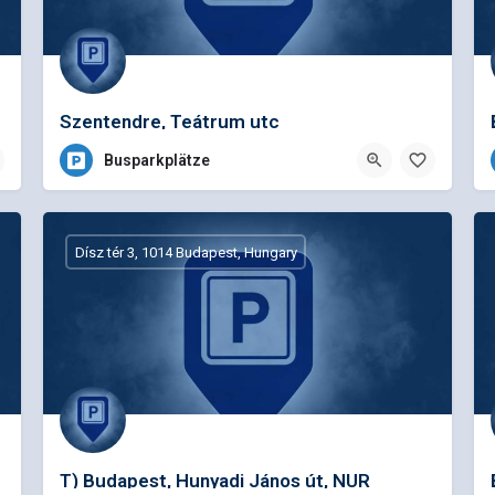
Szentendre, Teátrum utc
Busparkplätze
Dísz tér 3, 1014 Budapest, Hungary
T) Budapest, Hunyadi János út, NUR