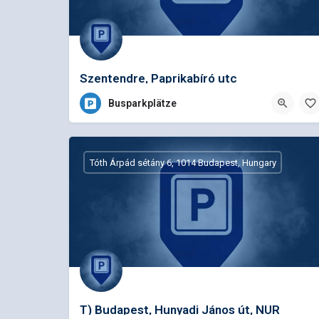
Szentendre, Paprikabíró utc
Busparkplätze
Tóth Árpád sétány 6, 1014 Budapest, Hungary
T) Budapest, Hunyadi János út, NUR