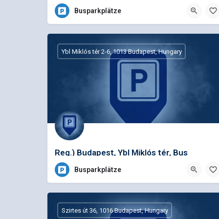
EINSTEIGEN
Busparkplätze
Ybl Miklós tér 2-6, 1013 Budapest, Hungary
Reg.) Budapest, Ybl Miklós tér, Bus
Registration
Busparkplätze
Szirtes út 36, 1016 Budapest, Hungary