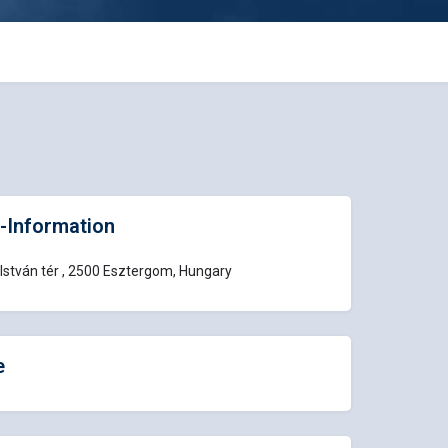
-Information
István tér , 2500 Esztergom, Hungary
e