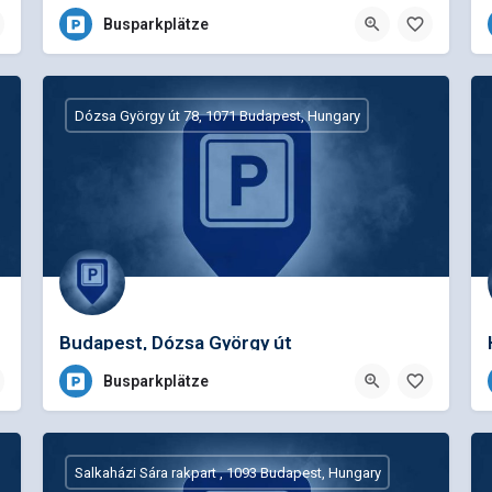
AUSSTEIGEN
Busparkplätze
Dózsa György út 78, 1071 Budapest, Hungary
Budapest, Dózsa György út
Busparkplätze
Salkaházi Sára rakpart , 1093 Budapest, Hungary