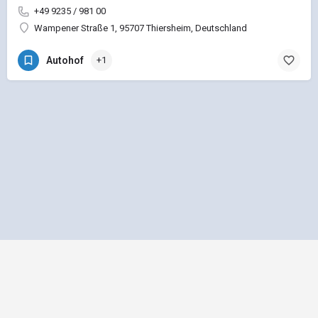
+49 9235 / 981 00
Wampener Straße 1, 95707 Thiersheim, Deutschland
Autohof
+1
Impressum
Datenschutz
Allgemeine Geschäftsbedingungen
Preisliste für Einträge
Mediadaten und Anzeigenpreisliste