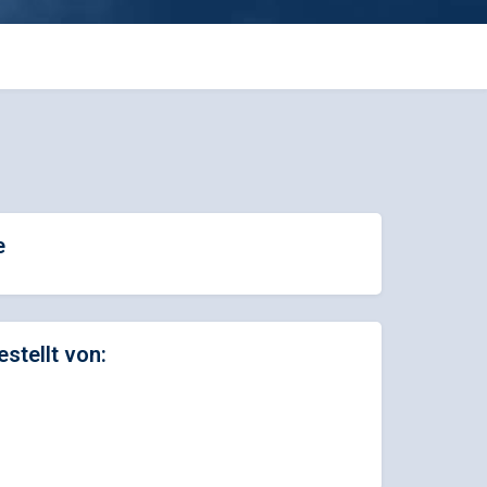
e
estellt von: