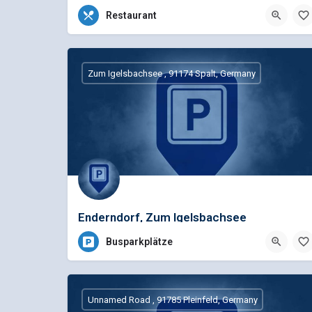
In unserem Restaurant Chicoree verwöhnen wir Sie mit auf die Jahreszeit abgestimmten fränkischen…
Restaurant
09831 504422
Zum Schießwasen 15, 91710 Gunzenhausen, Deutschl
Zum Igelsbachsee , 91174 Spalt, Germany
Enderndorf, Zum Igelsbachsee
Busparkplätze
Unnamed Road , 91785 Pleinfeld, Germany