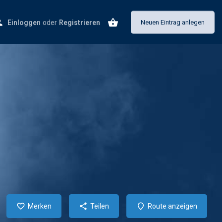
Einloggen
oder
Registrieren
Neuen Eintrag anlegen
Merken
Teilen
Route anzeigen