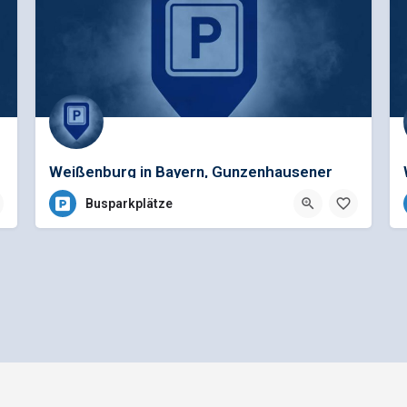
Weißenburg in Bayern, Gunzenhausener
Straße
Busparkplätze
Allgemeine Geschäftsbedingungen
Preisliste für Einträge
e - Ein Projekt der
gbk - Gütegemeinschaft Buskomfort e.V.
|
Betreuung durch Telutio