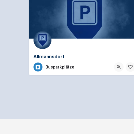
Allmannsdorf
Busparkplätze
Impressum
Datenschutz
bus1.d