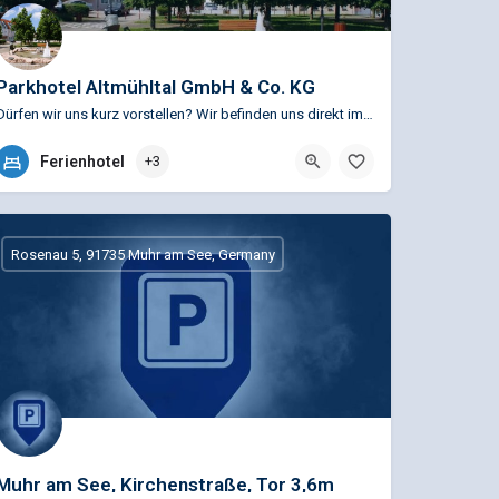
Parkhotel Altmühltal GmbH & Co. KG
Dürfen wir uns kurz vorstellen? Wir befinden uns direkt im Fränkischen Seenland und unmittelbar am…
+49 (0)9831 504422
Ferienhotel
+3
Zum Schießwasen 15, 91710 Gunzenhausen, Deutschland
Rosenau 5, 91735 Muhr am See, Germany
Muhr am See, Kirchenstraße, Tor 3,6m