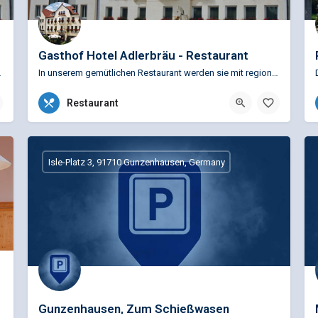
Gasthof Hotel Adlerbräu - Restaurant
htete Zimmer (teilweise…
In unserem gemütlichen Restaurant werden sie mit regionaler und internationaler Küche verwöhnt. Abgerundet…
09831 88670
Restaurant
Marktplatz 10/12, 91710 Gunzenhausen, Deutschland
Isle-Platz 3, 91710 Gunzenhausen, Germany
Gunzenhausen, Zum Schießwasen