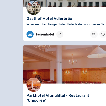
Gasthof Hotel Adlerbräu
In unserem familiengeführten Hotel bieten wir unseren Gästen geschmackvoll eingeric
09831 88670
Ferienhotel
+1
Marktplatz 10/12, 91710 Gunzenhausen, Deutschland
Parkhotel Altmühltal - Restaurant
"Chicorée"