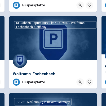
Busparkplätze
and
Dr.-Johann-Baptist-Kurz-Platz 1A, 91639 Wolframs-
Eschenbach, Germany
Wolframs-Eschenbach
Busparkplätze
, 91781 Weißenburg in Bayern, Germany