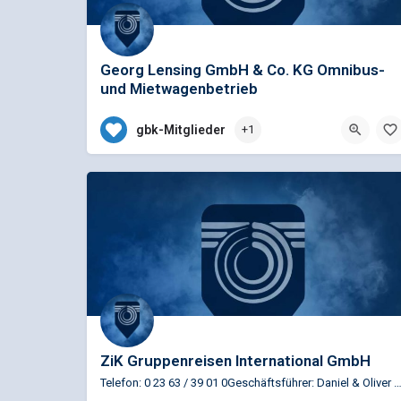
Georg Lensing GmbH & Co. KG Omnibus-
und Mietwagenbetrieb
Telefon: 0 28 64/88 00 2 - 00Geschäftsführer: Renate, Rudo
gbk-Mitglieder
+1
0 28 64/88 00 2 - 00
Kardinal-von-Galen Str. 3, Reken,
ZiK Gruppenreisen International GmbH
Telefon: 0 23 63 / 39 01 0Geschäftsführer: Daniel & Oliver 