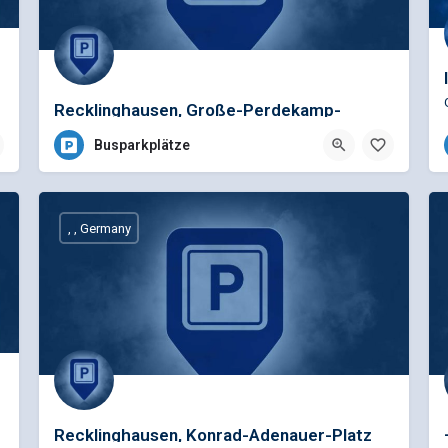
Recklinghausen, Große-Perdekamp-
lf & Ralf Schramm
Straße, am Bahnhof, Ein / A
Busparkplätze
, , Germany
Minarzik
Recklinghausen, Konrad-Adenauer-Platz