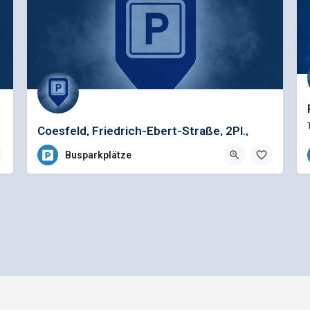
Coesfeld, Friedrich-Ebert-Straße, 2Pl.,
Kostenlos
Busparkplätze
Allgemeine Geschäftsbedingungen
Preisliste für Einträge
e - Ein Projekt der
gbk - Gütegemeinschaft Buskomfort e.V.
|
Betreuung durch Telutio