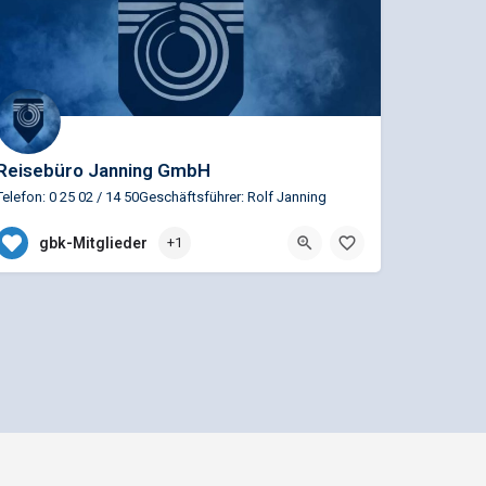
Reisebüro Janning GmbH
Telefon: 0 25 02 / 14 50Geschäftsführer: Rolf Janning
0 25 02 / 14 50
Stiftsstraße 29, Nottuln,
gbk-Mitglieder
+1
Mediadaten und Anzeigenpreisliste
n GmbH