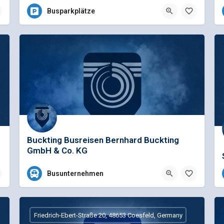
Busparkplätze
Buckting Busreisen Bernhard Buckting
GmbH & Co. KG
Telefon: 0 25 41 / 7 10 42Geschäftsführer: Claus Buckting
Busunternehmen
0 25 41 / 7 10 42
Borkener Straße 7, Coesfeld,
Friedrich-Ebert-Straße 20, 48653 Coesfeld, Germany