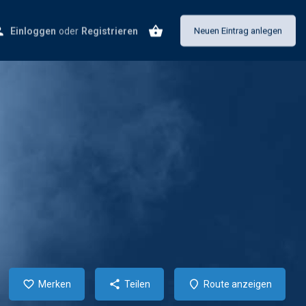
Einloggen
oder
Registrieren
Neuen Eintrag anlegen
Merken
Teilen
Route anzeigen