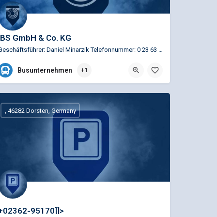
IBS GmbH & Co. KG
Geschäftsführer: Daniel Minarzik Telefonnummer: 0 23 63 / 8 07 52 22
0 23 63 / 8 07 52 22
Busunternehmen
+1
Bülowstraße 137, Datteln, Deutschland
, 46282 Dorsten, Germany
+02362-95170]]>