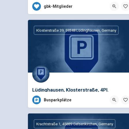
0 23 63 / 39 01 0
Bülowstraße 139, Datteln,
gbk-Mitglieder
Klosterstraße 39, 59348 Lüdinghausen, Germany
Lüdinghausen, Klosterstraße, 4Pl.
Kostenlos, Burg
Busparkplätze
Krachtstraße 1, 45889 Gelsenkirchen, Germany