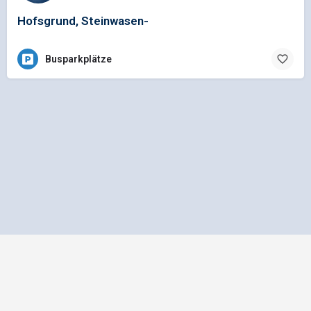
Hofsgrund, Steinwasen-
Busparkplätze
Impressum
Datenschutz
Allgemeine Geschäftsbedingungen
Preisliste für Einträge
Mediadaten und Anzeigenpreisliste