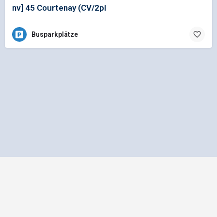
nv] 45 Courtenay (CV/2pl
Busparkplätze
Impressum
Datenschutz
Allgemeine Geschäftsbedingungen
Preisliste für Einträge
Mediadaten und Anzeigenpreisliste