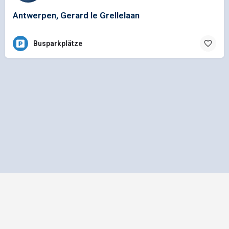
Antwerpen, Gerard le Grellelaan
Busparkplätze
Impressum
Datenschutz
Allgemeine Geschäftsbedingungen
Preisliste für Einträge
Mediadaten und Anzeigenpreisliste