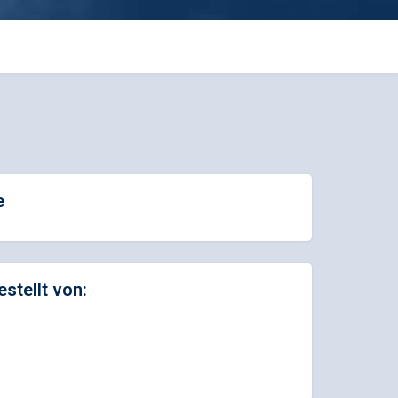
e
estellt von: