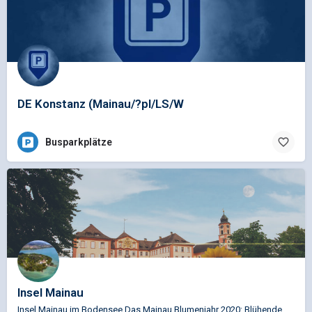
DE Konstanz (Mainau/?pl/LS/W
Busparkplätze
Insel Mainau
Insel Mainau im Bodensee Das Mainau Blumenjahr 2020: Blühende Wasser, schwimmende Gärten Unter dem Motto…