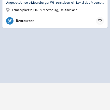
AngeboteUnsere Meersburger Winzerstuben, ein Lokal des Meersburger Winzervereines lässt keine Wünsche offen.…
Bismarkplatz 2, 88709 Meersburg, Deutschland
Restaurant
Impressum
Datenschutz
Allgemeine Geschäftsbedingungen
Preisliste für Einträge
Mediadaten und Anzeigenpreisliste