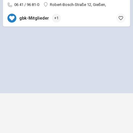
06 41 / 96 81-0
Robert-Bosch-Straße 12, Gießen,
gbk-Mitglieder
+1
Impressum
Datenschutz
Allgemeine Geschäftsbedingungen
Preisliste für Einträge
Mediadaten und Anzeigenpreisliste