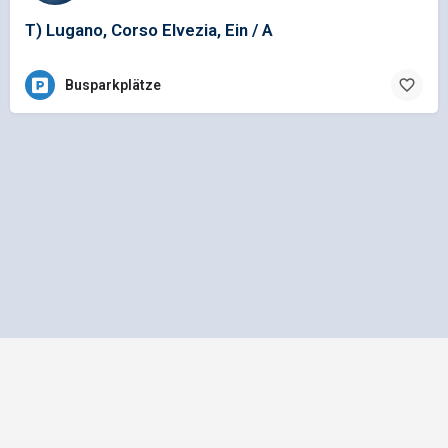
T) Lugano, Corso Elvezia, Ein / A
Busparkplätze
Impressum
Datenschutz
Allgemeine Geschäftsbedingungen
Preisliste für Einträge
Mediadaten und Anzeigenpreisliste