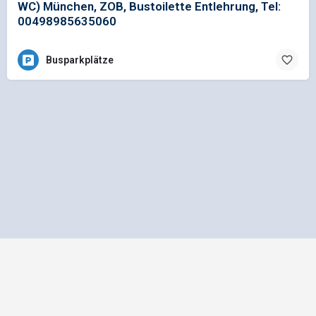
WC) München, ZOB, Bustoilette Entlehrung, Tel:
00498985635060
Busparkplätze
Impressum
Datenschutz
Allgemeine Geschäftsbedingungen
Preisliste für Einträge
Mediadaten und Anzeigenpreisliste