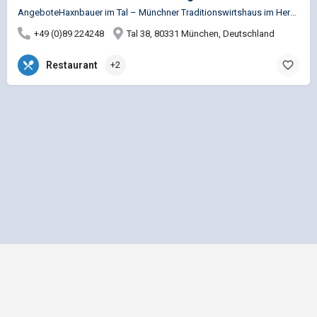
AngeboteHaxnbauer im Tal – Münchner Traditionswirtshaus im Herzen der Altstadt, bekannt für knusprige…
+49 (0)89 224248
Tal 38, 80331 München, Deutschland
Restaurant
+2
Impressum
Datenschutz
Allgemeine Geschäftsbedingungen
Preisliste für Einträge