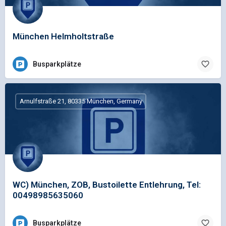
München Helmholtstraße
Busparkplätze
Arnulfstraße 21, 80335 München, Germany
WC) München, ZOB, Bustoilette Entlehrung, Tel:
00498985635060
Busparkplätze