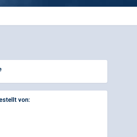
e
estellt von: