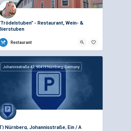
"Trödelstuben" - Restaurant, Wein- &
Bierstuben
Menükarte für Gruppen, Preise auch incl. Getränk, finden Sie auf unserer Internetseite unter "Speisekarten".…
Restaurant
+49 (0)911 36772767
Trödelmarkt 30, 90403 Nürnberg, Deutschland
Johannisstraße 47, 90419 Nürnberg, Germany
T) Nürnberg, Johannisstraße, Ein / A