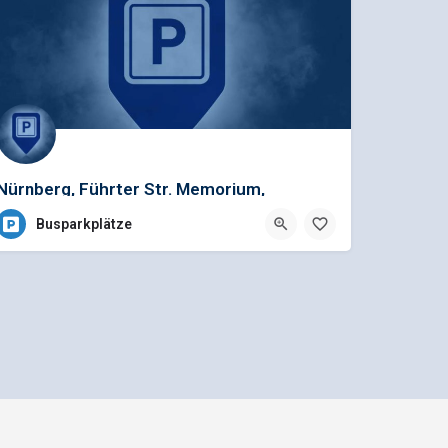
Nürnberg, Führter Str. Memorium,
Justizpalast
Busparkplätze
Mediadaten und Anzeigenpreisliste
n GmbH