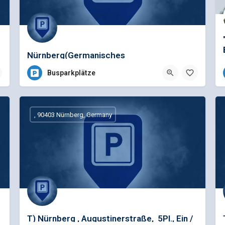
Nürnberg(Germanisches
Museum)Kartäusergaße-P.B
Busparkplätze
, 90403 Nürnberg, Germany
T) Nürnberg , Augustinerstraße, 5Pl., Ein /