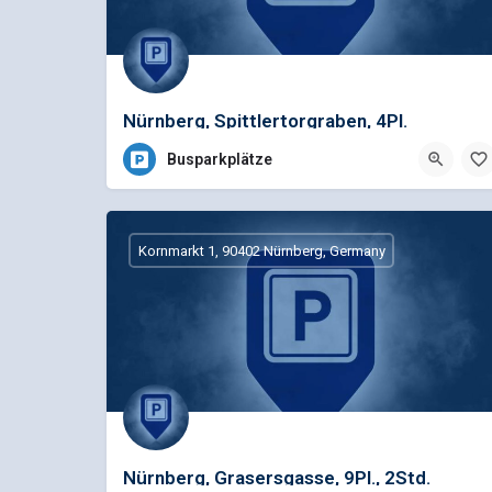
Nürnberg, Spittlertorgraben, 4Pl.
Busparkplätze
Kornmarkt 1, 90402 Nürnberg, Germany
Nürnberg, Grasersgasse, 9Pl., 2Std.