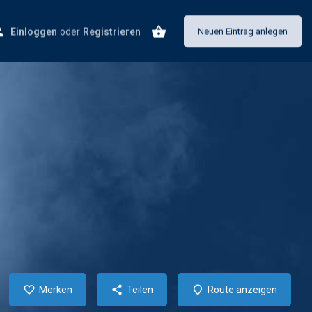
Einloggen
oder
Registrieren
Neuen Eintrag anlegen
Merken
Teilen
Route anzeigen