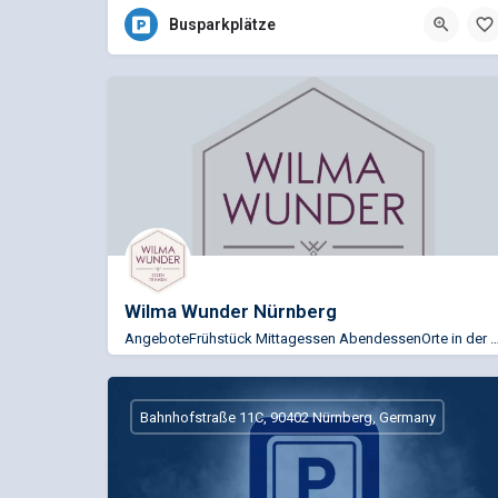
Busparkplätze
Wilma Wunder Nürnberg
AngeboteFrühstück Mittagessen AbendessenOrte in der UmgebungDirekt vor dem Hauptbahn
+49 (0)911 47790940
Königstrasse 83-87, 90402 Nürnberg, Deutschland
Bahnhofstraße 11C, 90402 Nürnberg, Germany