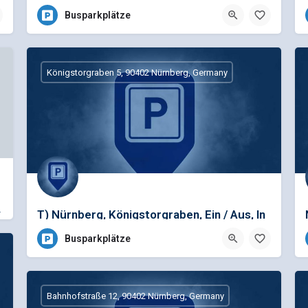
A
Busparkplätze
Königstorgraben 5, 90402 Nürnberg, Germany
hof Nürnberg und ca 100…
T) Nürnberg, Königstorgraben, Ein / Aus, In
/ Out
Busparkplätze
Bahnhofstraße 12, 90402 Nürnberg, Germany