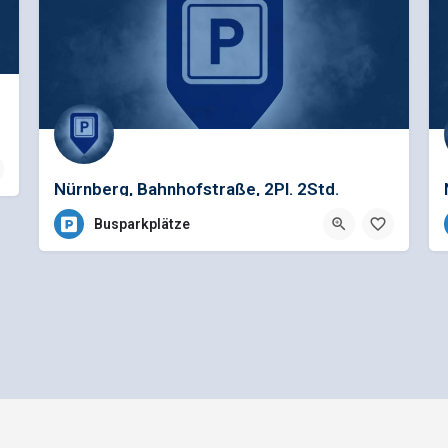
Nürnberg, Bahnhofstraße, 2Pl. 2Std.
Busparkplätze
Allgemeine Geschäftsbedingungen
Preisliste für Einträge
e - Ein Projekt der
gbk - Gütegemeinschaft Buskomfort e.V.
|
Betreuung durch Telutio