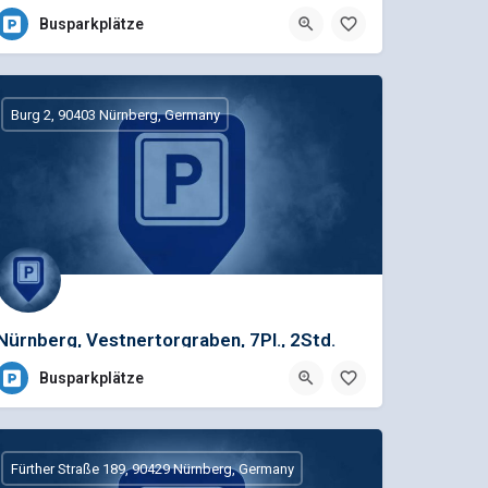
Busparkplätze
Burg 2, 90403 Nürnberg, Germany
Nürnberg, Vestnertorgraben, 7Pl., 2Std.
Busparkplätze
Fürther Straße 189, 90429 Nürnberg, Germany