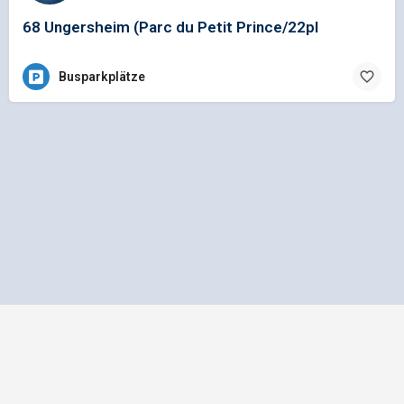
68 Ungersheim (Parc du Petit Prince/22pl
Busparkplätze
Impressum
Datenschutz
Allgemeine Geschäftsbedingungen
Preisliste für Einträge
Mediadaten und Anzeigenpreisliste