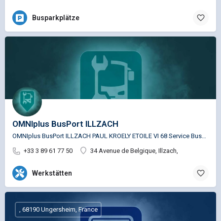
Busparkplätze
OMNIplus BusPort ILLZACH
OMNIplus BusPort ILLZACH PAUL KROELY ETOILE VI 68 Service Busspezifische Reparaturen für die Marken…
+33 3 89 61 77 50
34 Avenue de Belgique, Illzach,
Werkstätten
, 68190 Ungersheim, France