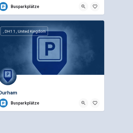
Busparkplätze
, DH1 1 , United Kingdom
Durham
Busparkplätze