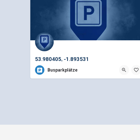
53.980405, -1.893531
Busparkplätze
Impressum
Datenschutz
bus1.d