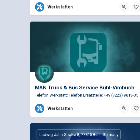
+49 7221 6860
Werkstätten
Wilhelm-Drapp-Straße 19, Baden-Baden,
MAN Truck & Bus Service Bühl-Vimbuch
Telefon Werkstatt: Telefon Ersatzteile: +49 (7223) 9813-35
+49 (7223)9813-0
Werkstätten
Werkstraße 36, 77815 Bühl, Deutschland
Ludwig-Jahn-Straße 8, 77815 Bühl, Germany