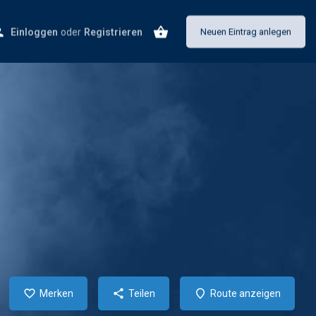
Einloggen
oder
Registrieren
Neuen Eintrag anlegen
Merken
Teilen
Route anzeigen