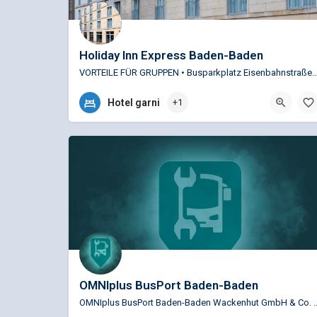
Holiday Inn Express Baden-Baden
VORTEILE FÜR GRUPPEN • Busparkplatz Eisenbahnstraße: 270m • Festspielhaus fußläu
+49 (0)7221 91350
Hotel garni
+1
Lange Straße 93, 76530 Baden Baden, Deutschland
OMNIplus BusPort Baden-Baden
OMNIplus BusPort Baden-Baden Wackenhut GmbH & Co. KG 