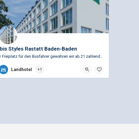
ibis Styles Rastatt Baden-Baden
1 Freiplatz für den Busfahrer gewähren wir ab 21 zahlenden Personen. Depositzahlung ist 4 Wochen vor Anreise…
+49 (0)722 293470
Landhotel
+1
Am Schlossplatz 1, 76437 Rastatt, Deutschland
Mediadaten und Anzeigenpreisliste
n GmbH