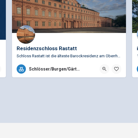
Residenzschloss Rastatt
Schloss Rastatt ist die älteste Barockresidenz am Oberrhein. Die imposante Anlage demonstriert in ihrer…
+49 (0)7222 978385
Schlösser/Burgen/Gärten
Herrenstr. 18 - 20, 76437 Rastatt, Deutschland
Allgemeine Geschäftsbedingungen
Preisliste für Einträge
e - Ein Projekt der
gbk - Gütegemeinschaft Buskomfort e.V.
|
Betreuung durch Telutio