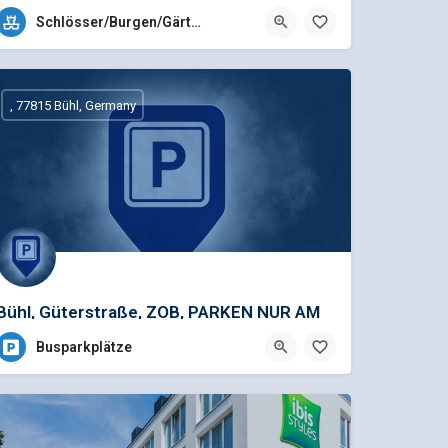
+49 (0)7222 41207
Schlösser/Burgen/Gärten
Am Schloss Favorite 1, 76437 Rastatt-Förch, Deutschland
, 77815 Bühl, Germany
Bühl, Güterstraße, ZOB, PARKEN NUR AM
WOCHENENDE!!!!
Busparkplätze