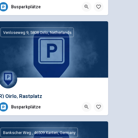
Busparkplätze
Venloseweg 9, 5808 Oirlo, Netherlands
R) Oirlo, Rastplatz
Busparkplätze
Bankscher Weg , 46509 Xanten, Germany