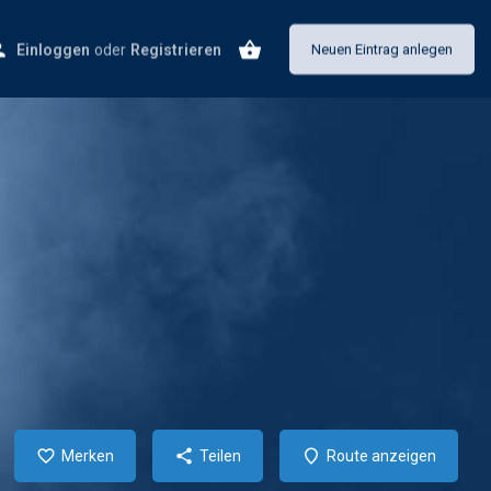
Einloggen
oder
Registrieren
Neuen Eintrag anlegen
Merken
Teilen
Route anzeigen