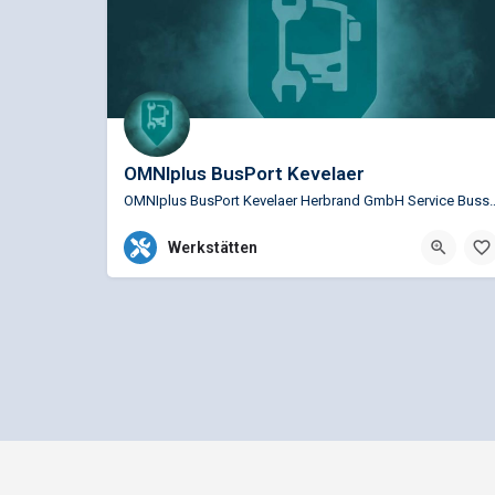
OMNIplus BusPort Kevelaer
OMNIplus BusPort Kevelaer Herbrand GmbH Service Bu
+49 2832 124-0
Wettener Str. 18, Kevelaer,
Werkstätten
Impressum
Datenschutz
bus1.d