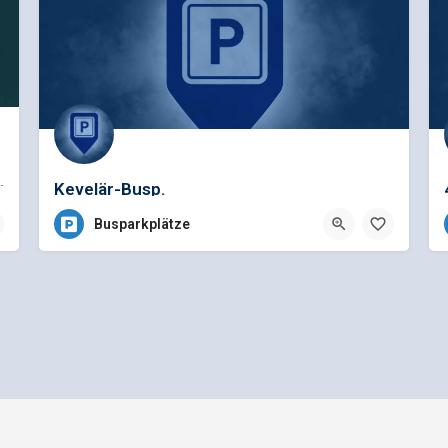
sspezifische Reparaturen für die Marken…
Kevelär-Busp.
Busparkplätze
Allgemeine Geschäftsbedingungen
Preisliste für Einträge
e - Ein Projekt der
gbk - Gütegemeinschaft Buskomfort e.V.
|
Betreuung durch Telutio