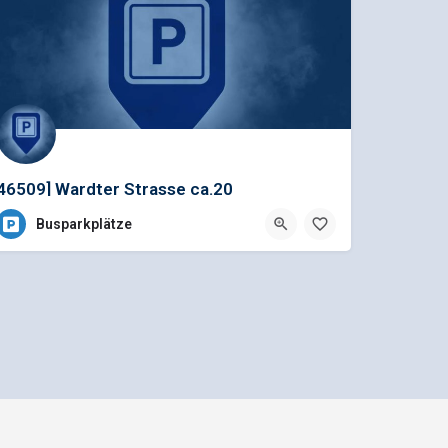
46509] Wardter Strasse ca.20
Busplz.Archäolog.Park[XANTEN
Busparkplätze
Mediadaten und Anzeigenpreisliste
n GmbH