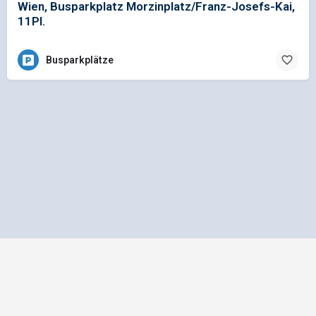
Wien, Busparkplatz Morzinplatz/Franz-Josefs-Kai,
11Pl.
Busparkplätze
Impressum
Datenschutz
Allgemeine Geschäftsbedingungen
Preisliste für Einträge
Mediadaten und Anzeigenpreisliste