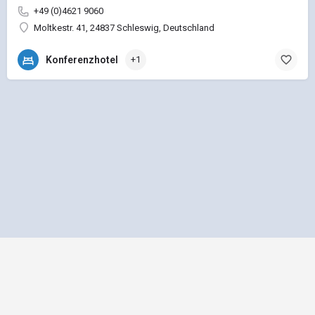
+49 (0)4621 9060
Moltkestr. 41, 24837 Schleswig, Deutschland
Konferenzhotel
+1
Impressum
Datenschutz
Allgemeine Geschäftsbedingungen
Preisliste für Einträge
Mediadaten und Anzeigenpreisliste