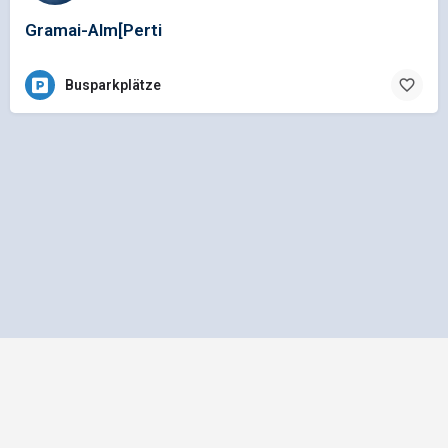
Gramai-Alm[Perti
Busparkplätze
Impressum
Datenschutz
Allgemeine Geschäftsbedingungen
Preisliste für Einträge
Mediadaten und Anzeigenpreisliste