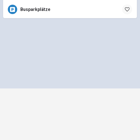
Busparkplätze
Impressum
Datenschutz
Allgemeine Geschäftsbedingungen
Preisliste für Einträge
Mediadaten und Anzeigenpreisliste
bus1.de - Ein Projekt der
gbk - Gütegemeinschaft Buskomfort e.V.
|
Betreuung
durch Telution GmbH