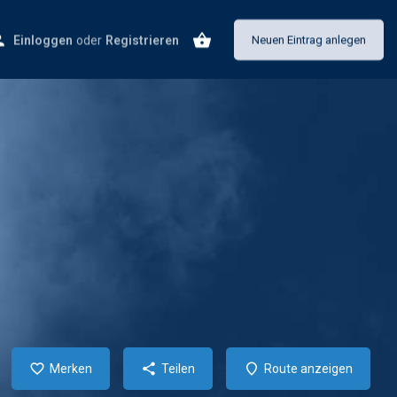
Einloggen
oder
Registrieren
Neuen Eintrag anlegen
Merken
Teilen
Route anzeigen