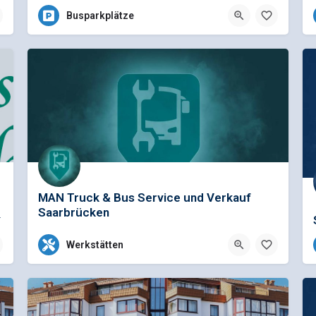
Busparkplätze
MAN Truck & Bus Service und Verkauf
Saarbrücken
aler Zwischenstopp zum…
Telefon Werkstatt: +49 (681) 8769-33Telefon Ersatzteile: +49 (681) 8769-31
Werkstätten
+49 (681)8769-0
Am Felsbrunnen 6, 66119 Saarbrücken, Deutschland