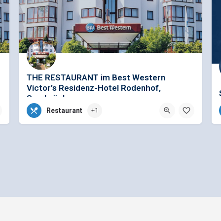
THE RESTAURANT im Best Western
Victor's Residenz-Hotel Rodenhof,
Saarbrücken
tegorie mit Zimmern in…
Restaurant
+1
AngeboteGerne senden wir Ihnen auf Anfrage unsere, speziell für Gruppen kreierten, Buffet- und Menüvorschläge…
+49 (0)0681 4102-0
Kalmanstr. 47-51, 66113 Saarbrücken, Deutschland
Allgemeine Geschäftsbedingungen
Preisliste für Einträge
e - Ein Projekt der
gbk - Gütegemeinschaft Buskomfort e.V.
|
Betreuung durch Telutio