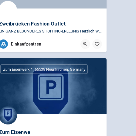
Zweibrücken Fashion Outlet
EIN GANZ BESONDERES SHOPPING-ERLEBNIS Herzlich Willkommen im Zweibrücken Fashion Outlet! Bieten Sie Ihren…
+49 (0)6332 993910
Einkaufzentren
Londoner Bogen 10-90, 66482 Zweibrücken, Deutschland
Zum Eisenwerk 1, 66538 Neunkirchen, Germany
Zum Eisenwe