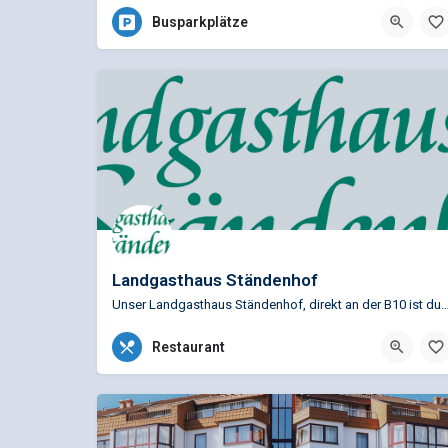
Busparkplätze
Landgasthaus Ständenhof
Unser Landgasthaus Ständenhof, direkt an der B10 ist durch seine Lage ihr ide
06395 6276
Restaurant
An der B10, 66981 Münchweiler, Deutschland