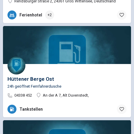
Rendsburger Straße 2, 24361 Groß Wittensee, Deutschland
Ferienhotel
+2
Hüttener Berge Ost
24h geöffnet Fernfahrerdusche
04338 452
An der A 7, Alt Duvenstedt,
Tankstellen