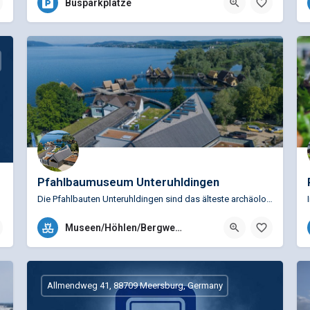
Busparkplätze
Pfahlbaumuseum Unteruhldingen
Die Pfahlbauten Unteruhldingen sind das älteste archäologische Freilichtmuseum Deutschlands. Eine Zeitreise…
+49 (0)7556 928900
Museen/Höhlen/Bergwerke
Strandpromenade 6, 88690 Uhldingen-Mühlhofen, Deutschland
Allmendweg 41, 88709 Meersburg, Germany