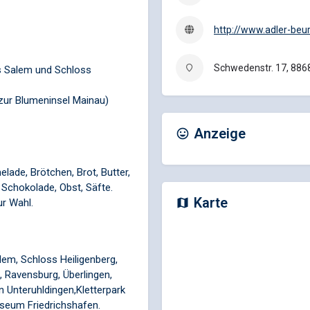
http://www.adler-beu
Schwedenstr. 17, 886
s Salem und Schloss
zur Blumeninsel Mainau)
Anzeige
ade, Brötchen, Brot, Butter,
, Schokolade, Obst, Säfte.
Karte
r Wahl.
em, Schloss Heiligenberg,
 Ravensburg, Überlingen,
n Unteruhldingen,Kletterpark
useum Friedrichshafen.