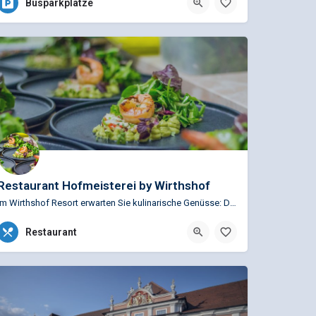
Busparkplätze
Restaurant Hofmeisterei by Wirthshof
Im Wirthshof Resort erwarten Sie kulinarische Genüsse: Das Restaurant Hofmeisterei – mit einem klaren Fokus…
+49 (0)7544 962729
Restaurant
Steibensteg 10, 88677 Markdorf, Deutschland