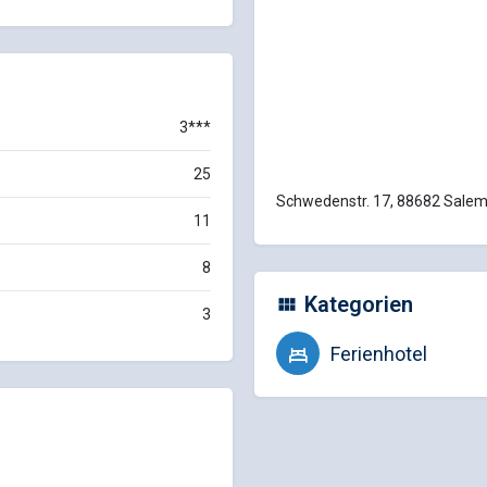
3***
25
Schwedenstr. 17, 88682 Salem
11
8
Kategorien
3
Ferienhotel