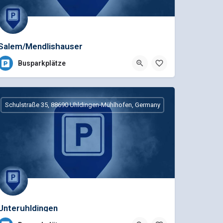
Salem/Mendlishauser
Hof(Affenberg)Busparkplatz-Bodensee
Busparkplätze
Schulstraße 35, 88690 Uhldingen-Mühlhofen, Germany
Unteruhldingen