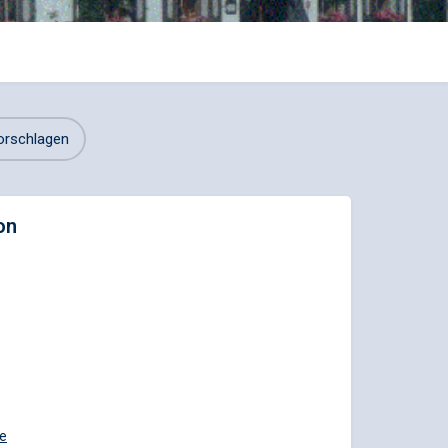
orschlagen
on
de