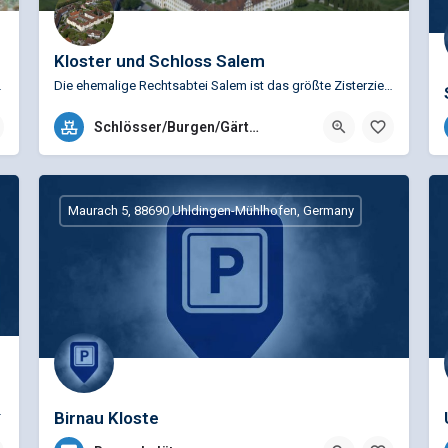
Kloster und Schloss Salem
zubereitetOrte in der…
Die ehemalige Rechtsabtei Salem ist das größte Zisterzienserkloster im süddeutschen Raum. Die bedeutende…
+49 (0)7553 9165336
Schlösser/Burgen/Gärten
Kloster und Schloss, 88682 Salem, Deutschland
Maurach 5, 88690 Uhldingen-Mühlhofen, Germany
Karl-Heinz Wegis
Birnau Kloste