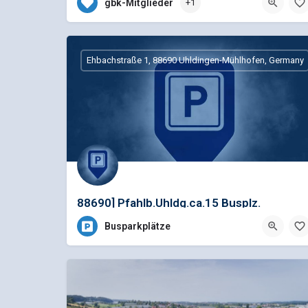
gbk-Mitglieder
+1
Gehrenbergstraße 23, Bermatingen,
Ehbachstraße 1, 88690 Uhldingen-Mühlhofen, Germany
88690] Pfahlb.Uhldg.ca.15 Busplz.
Ehbachstrasse [UHLDINGEN-MÜHLHOFEN
Busparkplätze