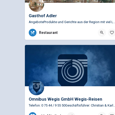
Gasthof Adler
AngeboteProdukte und Gerichte aus der Region mit viel Liebe und Sorgfalt 
07554 323
Restaurant
Schwedenstr. 17, 88682 Salem-Beuren, Deutschland
Omnibus Wegis GmbH Wegis-Reisen
Telefon: 0 75 44 / 9 55 50Geschäftsführer: Christian & 
0 75 44 / 9 55 50