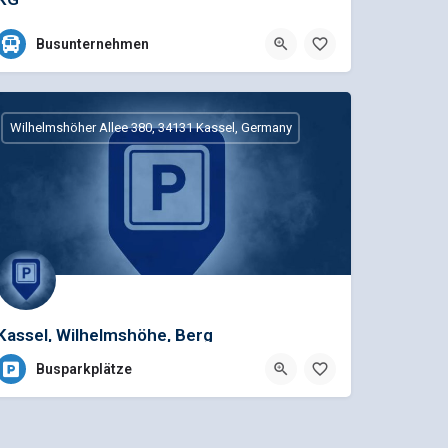
Telefon: 0 29 82 / 4 10 08Geschäftsführer: Elisabeth Sälzer
Busunternehmen
0 29 82 / 4 10 08
Hengsbecke 28, Medebach,
Wilhelmshöher Allee 380, 34131 Kassel, Germany
Kassel, Wilhelmshöhe, Berg
Busparkplätze