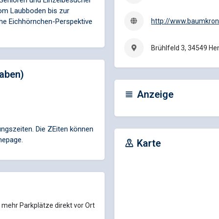
, Senioren und Einzelbesucher
vom Laubboden bis zur
che Eichhörnchen-Perspektive
http://www.baumkro
Brühlfeld 3, 34549 H
aben)
Anzeige
ungszeiten. Die ZEiten können
omepage.
Karte
 mehr Parkplätze direkt vor Ort