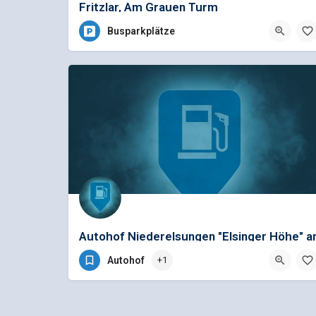
Fritzlar, Am Grauen Turm
Busparkplätze
Autohof Niederelsungen "Elsinger Höhe" a
der A 44 Abfahrt 66 Breuna
Autohof
+1
+49 5606 / 534 877
Warburger Straße 45, 34466 Wolfhagen, Deutschland