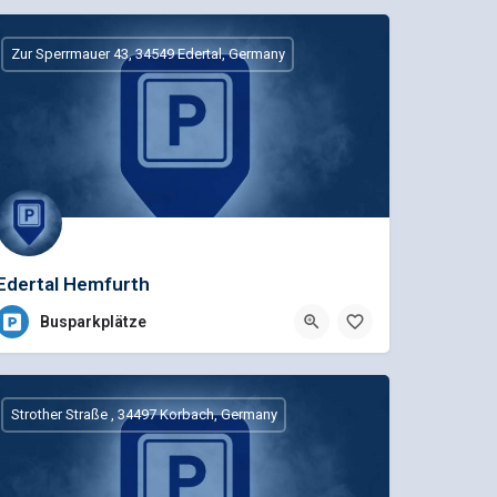
Zur Sperrmauer 43, 34549 Edertal, Germany
Edertal Hemfurth
Busparkplätze
Strother Straße , 34497 Korbach, Germany