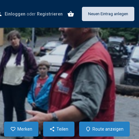
Einloggen
oder
Registrieren
Neuen Eintrag anlegen
Merken
Teilen
Route anzeigen