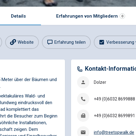
Details
Erfahrungen von Mitgliedern
0
Website
Erfahrung teilen
Verbesserung 
Kontakt-Informati
5 Meter über der Bäumen und
Dolzer
.
pektakuläres Wald- und
+49 (0)6032 8699888
Rundweg eindrucksvoll den
ad komplettiert das
ührt die Besucher zum Beginn
+49 (0)6032 8699891
hnliche Installationen,
schaft zeigen. Dem
info@treetopwalk.de