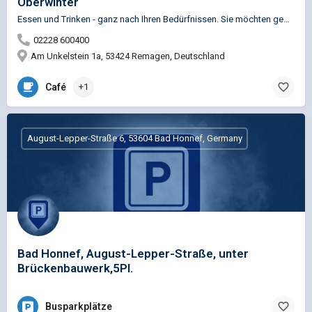
Oberwinter
Essen und Trinken - ganz nach Ihren Bedürfnissen. Sie möchten gepflegt speisen oder festlich tafeln -…
02228 600400
Am Unkelstein 1a, 53424 Remagen, Deutschland
Café
+1
August-Lepper-Straße 6, 53604 Bad Honnef, Germany
Bad Honnef, August-Lepper-Straße, unter
Brückenbauwerk,5Pl.
Busparkplätze