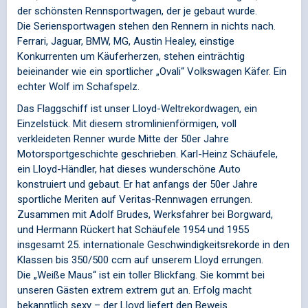
der schönsten Rennsportwagen, der je gebaut wurde.
Die Seriensportwagen stehen den Rennern in nichts nach.
Ferrari, Jaguar, BMW, MG, Austin Healey, einstige
Konkurrenten um Käuferherzen, stehen einträchtig
beieinander wie ein sportlicher „Ovali“ Volkswagen Käfer. Ein
echter Wolf im Schafspelz.
Das Flaggschiff ist unser Lloyd-Weltrekordwagen, ein
Einzelstück. Mit diesem stromlinienförmigen, voll
verkleideten Renner wurde Mitte der 50er Jahre
Motorsportgeschichte geschrieben. Karl-Heinz Schäufele,
ein Lloyd-Händler, hat dieses wunderschöne Auto
konstruiert und gebaut. Er hat anfangs der 50er Jahre
sportliche Meriten auf Veritas-Rennwagen errungen.
Zusammen mit Adolf Brudes, Werksfahrer bei Borgward,
und Hermann Rückert hat Schäufele 1954 und 1955
insgesamt 25. internationale Geschwindigkeitsrekorde in den
Klassen bis 350/500 ccm auf unserem Lloyd errungen.
Die „Weiße Maus“ ist ein toller Blickfang. Sie kommt bei
unseren Gästen extrem extrem gut an. Erfolg macht
bekanntlich sexy – der Lloyd liefert den Beweis.