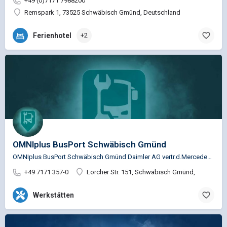
+49 (0)7171 7988200
Remspark 1, 73525 Schwäbisch Gmünd, Deutschland
Ferienhotel
+2
OMNIplus BusPort Schwäbisch Gmünd
OMNIplus BusPort Schwäbisch Gmünd Daimler AG vertr.d.Mercedes-Benz Vertrieb PKW GmbH…
+49 7171 357-0
Lorcher Str. 151, Schwäbisch Gmünd,
Werkstätten