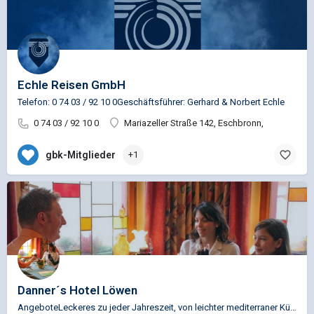
Echle Reisen GmbH
Telefon: 0 74 03 / 92 10 0Geschäftsführer: Gerhard & Norbert Echle
0 74 03 / 92 10 0
Mariazeller Straße 142, Eschbronn,
gbk-Mitglieder
+1
Danner´s Hotel Löwen
AngeboteLeckeres zu jeder Jahreszeit, von leichter mediterraner Küche bis zu deftigen schwäbischen…