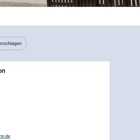
orschlagen
on
nn.de