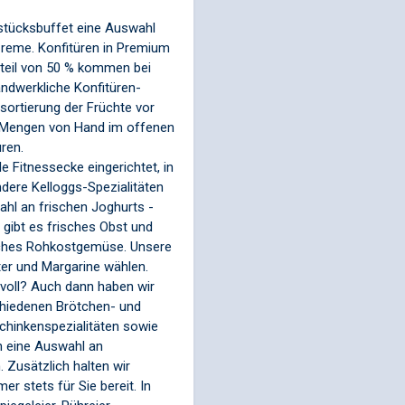
stücksbuffet eine Auswahl
reme. Konfitüren in Premium
nteil von 50 % kommen bei
andwerkliche Konfitüren-
dsortierung der Früchte vor
n Mengen von Hand im offenen
uren.
e Fitnessecke eingerichtet, in
dere Kelloggs-Spezialitäten
ahl an frischen Joghurts -
 gibt es frisches Obst und
sches Rohkostgemüse. Unsere
er und Margarine wählen.
tvoll? Auch dann haben wir
schiedenen Brötchen- und
Schinkenspezialitäten sowie
h eine Auswahl an
 Zusätzlich halten wir
 stets für Sie bereit. In