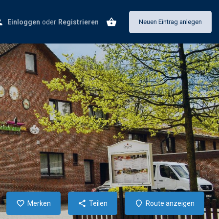
Einloggen
oder
Registrieren
Neuen Eintrag anlegen
Merken
Teilen
Route anzeigen