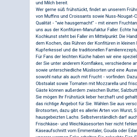
und Milch bereit.
Wer gerne süß frühstückt, findet an unserem Früh
von Muffins und Croissants sowie Nuss-Nougat-C
Qualität - "wie hausgemacht" - mit einem Fruchta
uns aus der Konfitüren-Manufaktur Faller. Echte h
Kochkunst steht bei Faller im Mittelpunkt: Die Han
dem Kochen, das Rühren der Konfitüren in kleine
Kupferkessel und die traditionellen Familienrezept
Für Fans der leichten Küche haben wir eine speziell
der Sie unter anderem Kornflakes, verschiedene an
sowie unterschiedliche Müslisorten und eine Ausw
sowohl natur als auch mit Frucht - vorfinden. Dazu
Obstsalat sowie Tomaten mit Mozzarella und fri
Gäste können außerdem zwischen Butter, Salzbutt
Sie mögen Ihr Frühstück lieber herzhaft und gehal
das richtige Angebot für Sie. Wählen Sie aus ver
Brotsorten, dazu gibt es allerlei Arten von Wurst, 
hausgebeizten Lachs. Selbstverständlich darf auc
Frischkäse- und Weichkäsesorten hier nicht fehlen.
Käseaufschnitt vom Emmentaler, Gouda oder Edamer