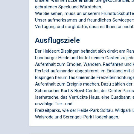
unserer warmen Ecke erhalten Sie gekochte Eier, Sp
gebratenen Speck und Würstchen.
Wie Sie sehen, muss an unserem Frühstücksbuffet 
Unser aufmerksames und freundliches Servicepers
Verfügung und sorgt dafür, dass es Ihnen an nichts
Ausflugsziele
Der Heideort Bispingen befindet sich direkt am R
Lüneburger Heide und bietet seinen Gästen zu jeder
Aufenthalt zum Erholen, Wandern, Radfahren und 
Perfekt aufeinander abgestimmt, im Einklang mit d
Bispingen herum faszinierende Freizeiteinrichtunge
Aufenthalt zum Ereignis machen. Dazu zählen de
Schumacher Kart & Bowl-Center, der Center Parcs 
Iserhatsche, das Verrückte Haus, eine Quadbahn, 
unzählige Tier- und
Freizeitparks, wie der Heide-Park Soltau, Wildpark
Walsrode und Serengeti-Park Hodenhagen.