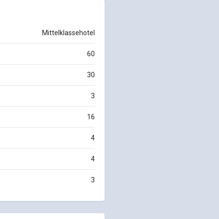
Mittelklassehotel
60
30
3
16
4
4
3