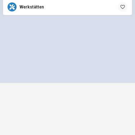
Werkstätten
Impressum
Datenschutz
Allgemeine Geschäftsbedingungen
Preisliste für Einträge
Mediadaten und Anzeigenpreisliste
bus1.de - Ein Projekt der
gbk - Gütegemeinschaft Buskomfort e.V.
|
Betreuung
durch Telution GmbH